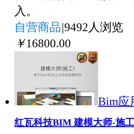
入。
自营商品
|
9492人浏览
￥
16800
.00
Bim应
红瓦科技BIM 建模大师-施