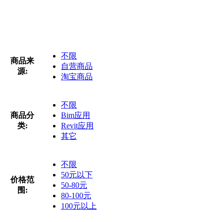
不限
商品来
自营商品
源:
淘宝商品
不限
商品分
Bim应用
类:
Revit应用
其它
不限
50元以下
价格范
50-80元
围:
80-100元
100元以上