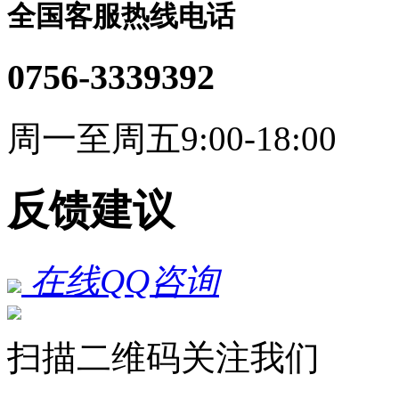
全国客服热线电话
0756-3339392
周一至周五9:00-18:00
反馈建议
在线QQ咨询
扫描二维码关注我们