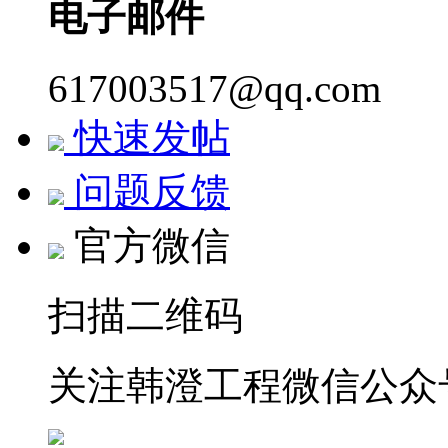
电子邮件
617003517@qq.com
快速发帖
问题反馈
官方微信
扫描二维码
关注韩澄工程微信公众