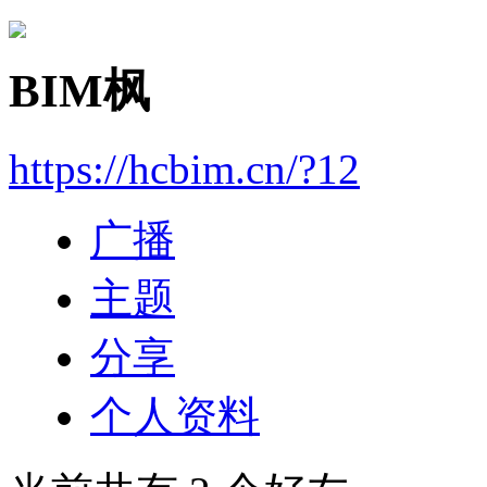
BIM枫
https://hcbim.cn/?12
广播
主题
分享
个人资料