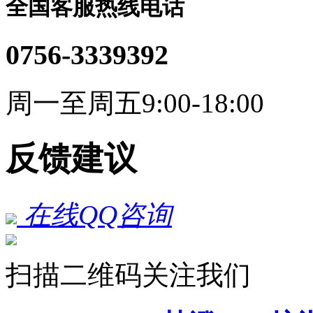
全国客服热线电话
0756-3339392
周一至周五9:00-18:00
反馈建议
在线QQ咨询
扫描二维码关注我们