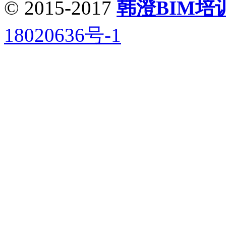
© 2015-2017
韩澄BIM培
18020636号-1