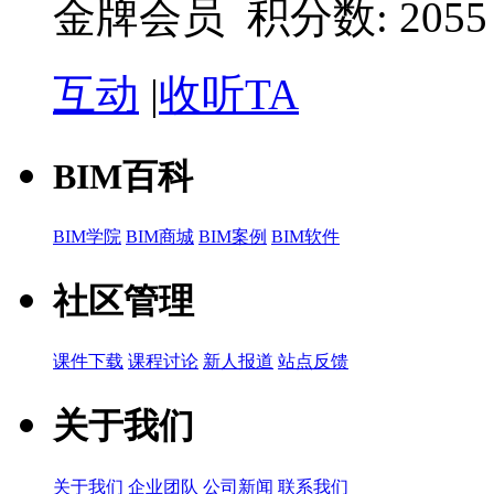
金牌会员 积分数: 2055
互动
|
收听TA
BIM百科
BIM学院
BIM商城
BIM案例
BIM软件
社区管理
课件下载
课程讨论
新人报道
站点反馈
关于我们
关于我们
企业团队
公司新闻
联系我们