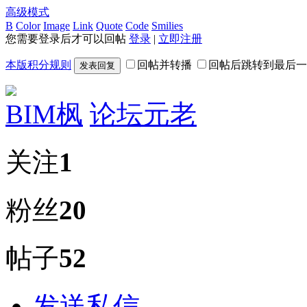
高级模式
B
Color
Image
Link
Quote
Code
Smilies
您需要登录后才可以回帖
登录
|
立即注册
本版积分规则
回帖并转播
回帖后跳转到最后一
发表回复
BIM枫
论坛元老
关注
1
粉丝
20
帖子
52
发送私信