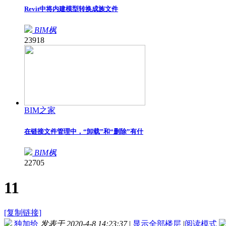
Revit中将内建模型转换成族文件
BIM枫
23918
BIM之家
在链接文件管理中，“卸载”和“删除”有什
BIM枫
22705
11
[复制链接]
独加给
发表于 2020-4-8 14:23:37
|
显示全部楼层
|
阅读模式