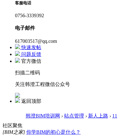
客服电话
0756-3339392
电子邮件
617003517@qq.com
快速发帖
问题反馈
官方微信
扫描二维码
关注韩澄工程微信公众号
返回顶部
韩澄BIM培训网
›
站点管理
›
新人上路
›
11
社区聚焦
[BIM之家]
你学BIM的初心是什么？