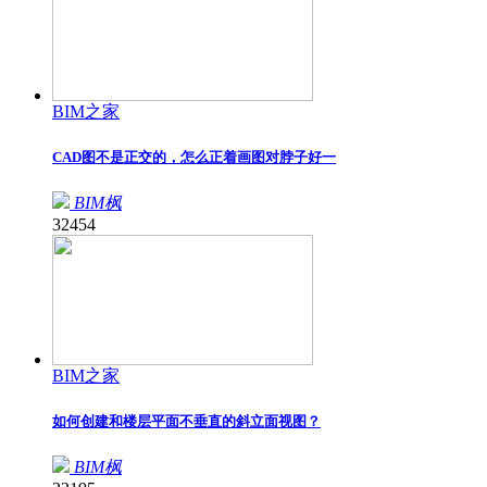
BIM之家
CAD图不是正交的，怎么正着画图对脖子好一
BIM枫
32454
BIM之家
如何创建和楼层平面不垂直的斜立面视图？
BIM枫