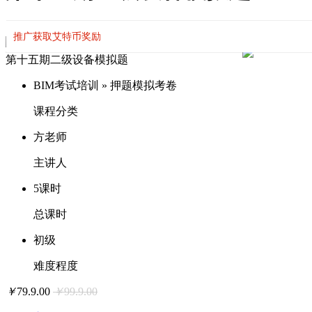
[复制链接]
推广获取艾特币奖励
admin
发表于 2019-10-29 09:12:16
|
显示全部楼层
|
阅读模式
第十五期二级设备模拟题
BIM考试培训 » 押题模拟考卷
课程分类
方老师
主讲人
5课时
总课时
初级
难度程度
￥
79.9
.00
￥
99.9
.00